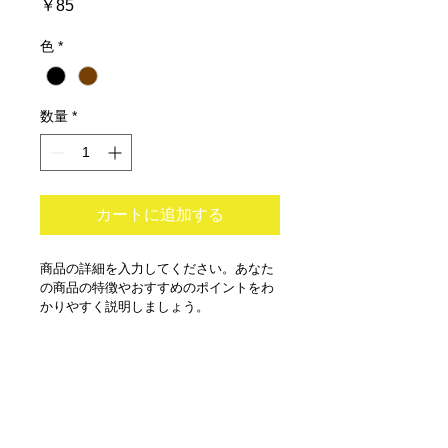
価
￥85
格
色
*
数量
*
カートに追加する
商品の詳細を入力してください。あなた
の商品の特徴やおすすめのポイントをわ
かりやすく説明しましょう。
商品情報
商品の詳細を入力してください。サイ
返品・返金ポリシー
ズ、素材、取扱説明に加え、商品の特
徴やおすすめのポイントなどを説明し